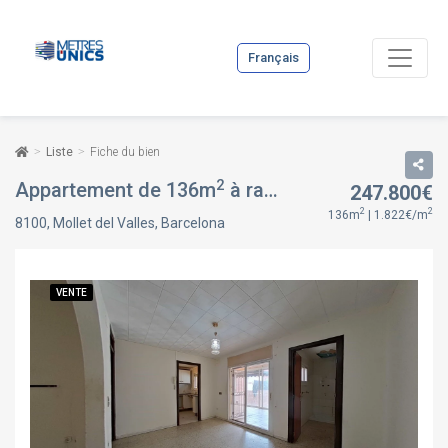
Français
Liste
Fiche du bien
2
Appartement de 136m
à rambla nova, à Mollet del Valles, Barcelona
247.800€
2
2
136m
| 1.822€/m
8100, Mollet del Valles, Barcelona
VENTE