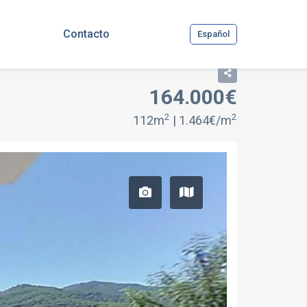
Contacto
Español
164.000€
2
2
112m
| 1.464€/m