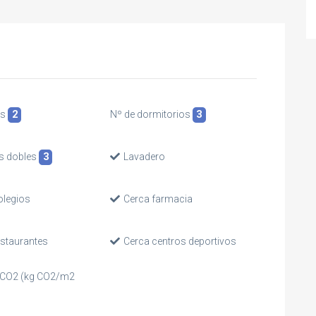
os
2
Nº de dormitorios
3
s dobles
3
Lavadero
olegios
Cerca farmacia
estaurantes
Cerca centros deportivos
 CO2 (kg CO2/m2