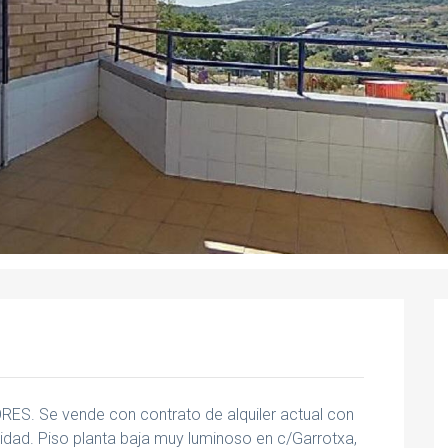
. Se vende con contrato de alquiler actual con
lidad. Piso planta baja muy luminoso en c/Garrotxa,