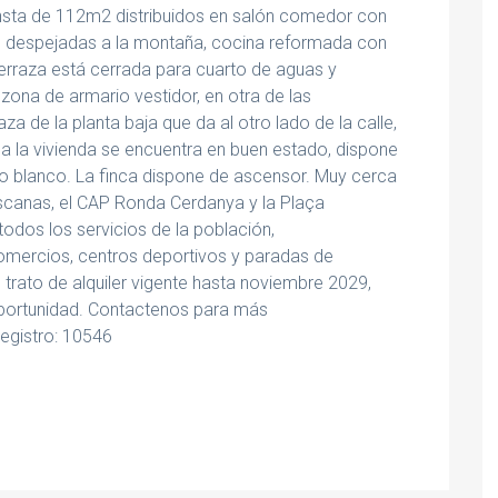
onsta de 112m2 distribuidos en salón comedor con
as despejadas a la montaña, cocina reformada con
 terraza está cerrada para cuarto de aguas y
 zona de armario vestidor, en otra de las
aza de la planta baja que da al otro lado de la calle,
 la vivienda se encuentra en buen estado, dispone
nio blanco. La finca dispone de ascensor. Muy cerca
scanas, el CAP Ronda Cerdanya y la Plaça
odos los servicios de la población,
omercios, centros deportivos y paradas de
 trato de alquiler vigente hasta noviembre 2029,
oportunidad. Contactenos para más
egistro: 10546