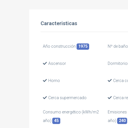
Caracteristicas
Año construcción
1975
Nº de bañ
Ascensor
Dormitorio
Horno
Cerca c
Cerca supermercado
Cerca r
Consumo energético (kWh/m2
Emisiones
año)
45
año)
240